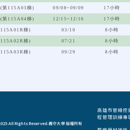
115A03梯)
09/08~09/09
17小時
115A04梯)
12/15~12/16
17小時
5A01R梯)
03/10
8小時
5A02R梯)
07/21
8小時
5A03R梯)
09/29
8小時
高雄市管線挖
程管理訓練專
025 All Rights Reserved.
義守大學 版權所有
醫療器材技術