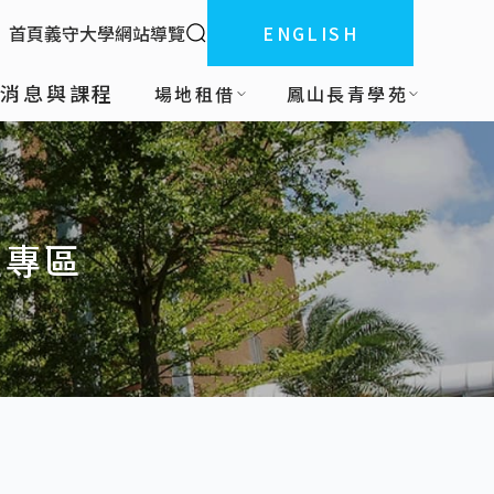
全站搜索
首頁
義守大學
網站導覽
ENGLISH
:::
新消息與課程
場地租借
鳳山長青學苑
程專區