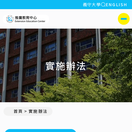
全站搜索
義守大學
ENGLISH
:::
義守大學推廣教育中心
側選單
實施辦法
首頁
實施辦法