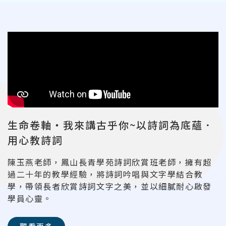
生命卷軸‧我來講古乎你~以詩詞為底蘊．
用心教詩詞
陳玉燕老師，鳳山長青學苑詩詞欣賞班老師，擁有超
過二十年的教學經驗，將詩詞吟唱與文字學結合教
學，帶領長者欣賞詩詞文字之美，並以細膩耐心啟發
學員心靈。