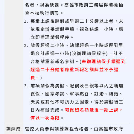
名者，視為缺課。高雄市政府工務局得隨機抽
查本校執行情形。
每堂上課後遲到或早退二十分鐘以上者，未
依規定辦妥請假手續，視為缺課一小時，應
立即辦理請假程序。
請假超過二小時、缺課超過一小時或遲到早
退合計超過一小時(沒辦理請假程序)，計不
合格請重新報名參訓。(
未辦理請假手續遲到
超過二十分鐘者應重新報名訓練並不予退
費。
)
前項請假為病假、配偶及三親等以內之親屬
喪假、國家考試、軍事點召、訂婚、結婚、
天災或其他不可抗力之因素，得於請假後三
日內補辦完成。
可保留名額延後一期上課，
僅以一次為限
。
訓練成
管挖人員參與訓練課程合格者，由高雄市政府