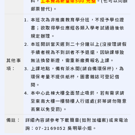
料，
工本費為新臺幣500 元整
。(也可以同額
郵票替代)。
本班次為非推廣教育學分班，不授予學位證
書；欲取得學位應經各類入學考試通過後依
規定辦理。
本班開訓當天遲到二十分鐘以上(沒按理請假
手續者視為不到訓者不予退還，因缺課導致
其他事
無法換發新證，需重新繳費報名上課。
項：
上課地點，備有茶水間(請自備環保杯)，為
環保考量不提供紙杯，圖書雜誌可登記借
閱。
本中心此棟大樓全面禁止吸菸，若有需求請
至東南大樓一樓騎樓人行道處(菸蒂請勿隨意
丟棄以免受罰)。
備註：
詳細內容請參考下載簡章(如附加檔案)或來電洽
詢：07-2169052 吳明華小姐
。