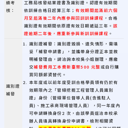
績考
工務局核發結業證書及識別證。認證有效期間
核：
依訓練合格日起算三年；
有效期間屆滿前六個
月至屆滿後二年內應參與回訓訓練課程
，合格
識別證有效期間依原證有效日期遞延三年。
該
證逾期二年後，應重新參與新訓訓練課程
。
識別證補發：識別證毀損、遺失情形，需填
妥「補發申請書」，並攜帶身分證正本並敘
明補發理由，請洽詢本校吳小姐辦理，應繳
交
補發費用工本費新臺幣500 元整
或自行購
買同額郵資替代。
本年度或以前年度受訓合格學員領有仍於有
識別證
效期限內之「管線挖掘工程管理人員識別
補發
證」身份（管線單位督導人員(含進駐人
員)、施工承商現場管理人員），同一年度內
可申請轉換身份2 次，由該學員逕洽本校承
辦人員填具轉換身份申請書，檢附相關資