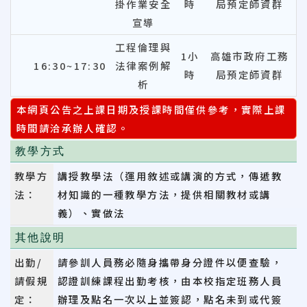
掛作業安全
時
局預定師資群
宣導
工程倫理與
1小
高雄市政府工務
16:30~17:30
法律案例解
時
局預定師資群
析
本網頁公告之上課日期及授課時間僅供參考，實際上課
時間請洽承辦人確認。
教學方式
教學方
講授教學法（運用敘述或講演的方式，傳遞教
法：
材知識的一種教學方法，提供相關教材或講
義）、實做法
其他說明
出勤/
請參訓人員務必隨身攜帶身分證件以便查驗，
請假規
認證訓練課程出勤考核，由本校指定班務人員
定：
辦理及點名一次以上並簽認，點名未到或代簽