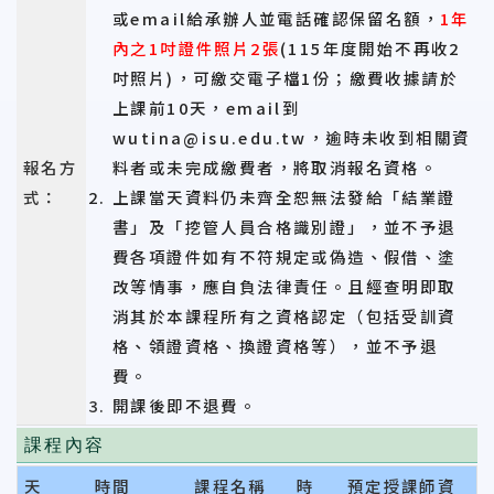
或email給承辦人並電話確認保留名額，
1年
內之1吋證件照片2張
(115年度開始不再收2
吋照片)，可繳交電子檔1份；繳費收據請於
上課前10天，email到
wutina@isu.edu.tw，逾時未收到相關資
報名方
料者或未完成繳費者，將取消報名資格。
式：
上課當天資料仍未齊全恕無法發給「結業證
書」及「挖管人員合格識別證」，並不予退
費各項證件如有不符規定或偽造、假借、塗
改等情事，應自負法律責任。且經查明即取
消其於本課程所有之資格認定（包括受訓資
格、領證資格、換證資格等），並不予退
費。
開課後即不退費。
課程內容
天
時間
課程名稱
時
預定授課師資