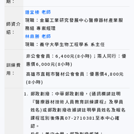
期：
鍾宜榛 老師
現職：金屬工業研究發展中心醫療器材產業服
師資介
務組 專案經理
紹：
林鼎勝 老師
現職：義守大學生物工程學系 系主任
非公會會員：6,400元(8小時)；兩人同行：優
惠價6,000元(8小時)
訓練費
用：
高雄市直轄市醫材公會會員：優惠價4,800元
(8小時)
郵政劃撥：中華郵政劃撥，(通訊欄請註明
『醫療器材技術人員教育訓練課程』及學員
姓名)或郵政劃撥收據請註明學員姓名及報名
課程班別後傳真07-2710381至本中心確
認。
戶名：義守大學，郵政劃撥帳號：