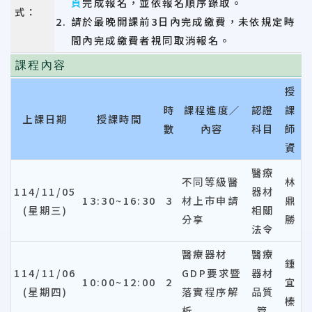
頁
完成報名，並依報名順序錄取。
式：
請於最晚開課前3日內完成繳費，未依規定時
間內完成繳費者視同取消報名。
課程內容
授
時
課程進度／
認證
課
上課日期
授課時間
數
內容
科目
師
資
醫療
不同等級醫
林
114/11/05
器材
13:30~16:30
3
材上市申請
鼎
(星期三)
相關
分享
勝
法令
醫療器材
醫療
鍾
114/11/06
GDP要求暨
器材
10:00~12:00
2
宜
(星期四)
落實程序解
品質
榛
析
管