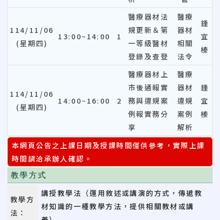
醫療器材法
醫療
鍾
114/11/06
規更新＆第
器材
13:00~14:00
1
宜
(星期四)
一等級醫材
相關
榛
登錄及查登
法令
醫療器材上
醫療
市後通報實
器材
鍾
114/11/06
14:00~16:00
2
務與違規案
違規
宜
(星期四)
例報實務分
案例
榛
享
解析
本網頁公告之上課日期及授課時間僅供參考，實際上課
時間請洽承辦人確認。
教學方式
講授教學法（運用敘述或講演的方式，傳遞教
教學方
材知識的一種教學方法，提供相關教材或講
法：
義）