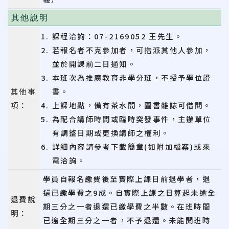
其他說明
課程洽詢：07-2169052 王先生。
若報名者不克參加者，可指派其他人參加，
並於開課前二日通知。
本班次為推廣教育非學分班，不授予學位證
其他事
書。
項：
上課地點，備有茶水間，圖書雜誌可借閱。
為配合講師時間或臨時突發事件，主辦單位
有調整日期或更換講師之權利。
詳細內容請參考下載簡章(如附加檔案)或來
電洽詢。
學員自報名繳費後至實際上課日前退學者，退
還已繳學費之9成。自實際上課之日算起未逾全
退費說
期三分之一者退還已繳學費之半數。在班時間
明：
已逾全期三分之一者，不予退還。未能開班時