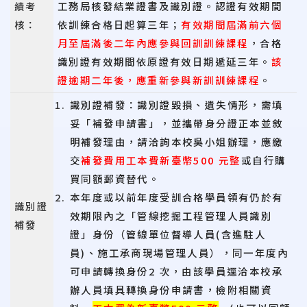
績考
工務局核發結業證書及識別證。認證有效期間
核：
依訓練合格日起算三年；
有效期間屆滿前六個
月至屆滿後二年內應參與回訓訓練課程
，合格
識別證有效期間依原證有效日期遞延三年。
該
證逾期二年後，應重新參與新訓訓練課程
。
識別證補發：識別證毀損、遺失情形，需填
妥「補發申請書」，並攜帶身分證正本並敘
明補發理由，請洽詢本校吳小姐辦理，應繳
交
補發費用工本費新臺幣500 元整
或自行購
買同額郵資替代。
本年度或以前年度受訓合格學員領有仍於有
識別證
效期限內之「管線挖掘工程管理人員識別
補發
證」身份（管線單位督導人員(含進駐人
員)、施工承商現場管理人員），同一年度內
可申請轉換身份2 次，由該學員逕洽本校承
辦人員填具轉換身份申請書，檢附相關資