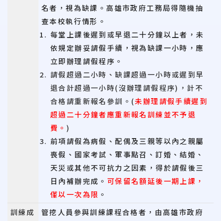
名者，視為缺課。高雄市政府工務局得隨機抽
查本校執行情形。
每堂上課後遲到或早退二十分鐘以上者，未
依規定辦妥請假手續，視為缺課一小時，應
立即辦理請假程序。
請假超過二小時、缺課超過一小時或遲到早
退合計超過一小時(沒辦理請假程序)，計不
合格請重新報名參訓。(
未辦理請假手續遲到
超過二十分鐘者應重新報名訓練並不予退
費。
)
前項請假為病假、配偶及三親等以內之親屬
喪假、國家考試、軍事點召、訂婚、結婚、
天災或其他不可抗力之因素，得於請假後三
日內補辦完成。
可保留名額延後一期上課，
僅以一次為限
。
訓練成
管挖人員參與訓練課程合格者，由高雄市政府