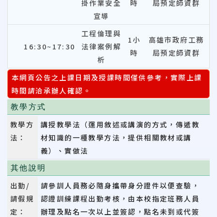
掛作業安全
時
局預定師資群
宣導
工程倫理與
1小
高雄市政府工務
16:30~17:30
法律案例解
時
局預定師資群
析
本網頁公告之上課日期及授課時間僅供參考，實際上課
時間請洽承辦人確認。
教學方式
教學方
講授教學法（運用敘述或講演的方式，傳遞教
法：
材知識的一種教學方法，提供相關教材或講
義）、實做法
其他說明
出勤/
請參訓人員務必隨身攜帶身分證件以便查驗，
請假規
認證訓練課程出勤考核，由本校指定班務人員
定：
辦理及點名一次以上並簽認，點名未到或代簽