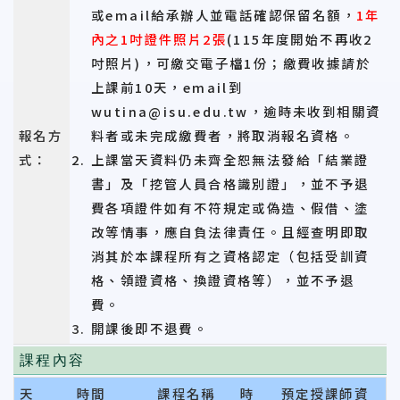
或email給承辦人並電話確認保留名額，
1年
內之1吋證件照片2張
(115年度開始不再收2
吋照片)，可繳交電子檔1份；繳費收據請於
上課前10天，email到
wutina@isu.edu.tw，逾時未收到相關資
報名方
料者或未完成繳費者，將取消報名資格。
式：
上課當天資料仍未齊全恕無法發給「結業證
書」及「挖管人員合格識別證」，並不予退
費各項證件如有不符規定或偽造、假借、塗
改等情事，應自負法律責任。且經查明即取
消其於本課程所有之資格認定（包括受訓資
格、領證資格、換證資格等），並不予退
費。
開課後即不退費。
課程內容
天
時間
課程名稱
時
預定授課師資