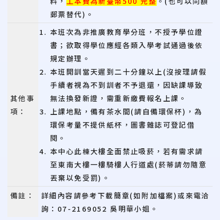
料，
工本費為新臺幣500 元整
。(也可以同額
郵票替代)。
本班次為非推廣教育學分班，不授予學位證
書；欲取得學位應經各類入學考試通過後依
規定辦理。
本班開訓當天遲到二十分鐘以上(沒按理請假
手續者視為不到訓者不予退還，因缺課導致
其他事
無法換發新證，需重新繳費報名上課。
項：
上課地點，備有茶水間(請自備環保杯)，為
環保考量不提供紙杯，圖書雜誌可登記借
閱。
本中心此棟大樓全面禁止吸菸，若有需求請
至東南大樓一樓騎樓人行道處(菸蒂請勿隨意
丟棄以免受罰)。
備註：
詳細內容請參考下載簡章(如附加檔案)或來電洽
詢：07-2169052 吳明華小姐
。