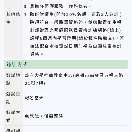
具擔任照護服務工作熱忱者。
其他條
隨班附讀生(開放10%名額，正取3人參訓 )
件：
除須符合一般民眾資格外，並應取得衛生福
利部辦理之照顧服務員資格訓練網路(線上)
課程6個月內學習證明(請於報名時繳交)，若
無法配合本校甄試日期則視為自願放棄參訓
資格。
錄訓方式
甄試地
義守大學推廣教育中心(高雄市前金區五福三路
點：
21號7樓)
甄試日
報名當天
期：
甄試方
免甄試，僅需面談
式：
錄訓說