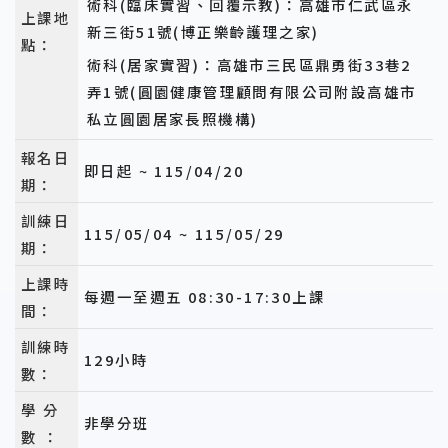
術科(臨床實習、回覆示教)：高雄市仁武區永
上課地
新三街51號(博正樂齡護理之家)
點：
術科(居家實習)：高雄市三民區鼎勇街33巷2
弄1號(圓園健康管理顧問有限公司附設高雄市
私立圓園居家長照機構)
報名日
即日起 ~ 115/04/20
期：
訓練日
115/05/04 ~ 115/05/29
期：
上課時
每週一至週五 08:30-17:30上課
間：
訓練時
129小時
數：
學 分
非學分班
數 ：