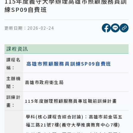
115年度義守大學辦理高雄市照顧服務員訓
練SP09自費班
[另開新視窗
[另開
更新日期：
2026-02-24
複
課程資訊
課程名
高雄市照顧服務員訓練SP09自費班
稱：
主辦機
高雄市政府衛生局
關：
訓練計
115年度辦理照顧服務員專班職前訓練計畫
畫：
學科(核心課程含綜合討論)：高雄市前金區五
福三路21號7樓(義守大學推廣教育中心7樓)