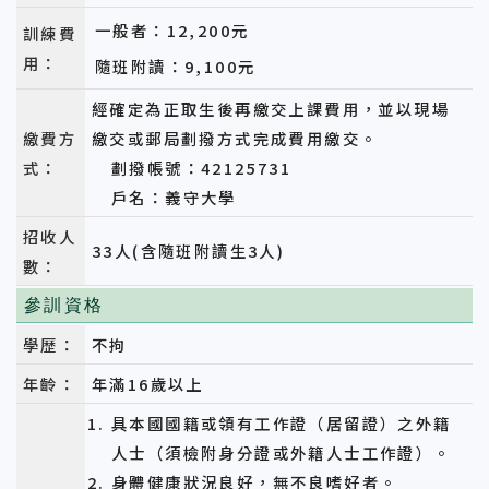
一般者：12,200元
訓練費
用：
隨班附讀：9,100元
經確定為正取生後再繳交上課費用，並以現場
繳費方
繳交或郵局劃撥方式完成費用繳交。
式：
劃撥帳號：42125731
戶名：義守大學
招收人
33人(含隨班附讀生3人)
數：
參訓資格
學歷：
不拘
年齡：
年滿16歲以上
具本國國籍或領有工作證（居留證）之外籍
人士（須檢附身分證或外籍人士工作證）。
身體健康狀況良好，無不良嗜好者。