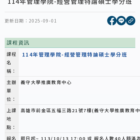
114年管理學院-經營管理特論碩士學分班
[另開新視窗
[另開
更新日期：
2025-09-01
複
課程資訊
課程
114年管理學院-經營管理特論碩士學分班
名
稱：
主辦
義守大學推廣教育中心
單
位：
上課
高雄市前金區五福三路21號7樓(義守大學推廣教育中
地
點：
報名
即日起~ 113/10/13 17:00 或 報名人數40人額滿