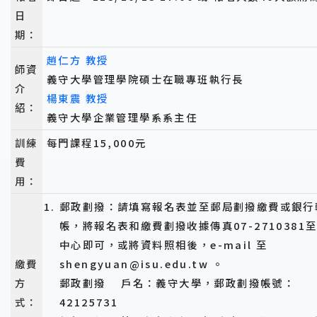
日
期：
趙仁方 教授
師資
義守大學管理學院碩士在職專班執行長
介
楊東震 教授
紹：
義守大學企業管理學系系主任
訓練
每門課程15,000元
費
用：
郵政劃撥：請填寫報名表並至郵局劃撥繳費或銀行
帳，將報名表和繳費劃撥收據傳真07-2710381
中心即可，或將資料照相後，e-mail 至
繳費
shengyuan@isu.edu.tw 。
方
郵政劃撥 戶名：義守大學，郵政劃撥帳號：
式：
42125731