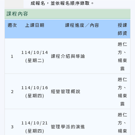
成報名，並依報名順序錄取。
課程內容
週次
上課日期
課程進度／內容
授課
師資
趙仁
114/10/14
方、
1
課程介紹與導論
(星期二)
楊東
震
趙仁
114/10/16
方、
2
經營管理概說
(星期四)
楊東
震
趙仁
114/10/21
方、
3
管理學派的演進
(星期四)
楊東