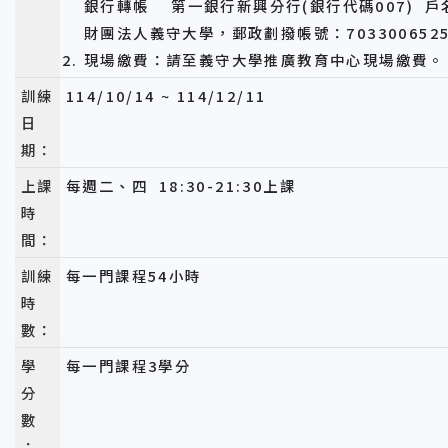
銀行轉帳 第一銀行新興分行(銀行代碼007) 戶
財團法人義守大學，郵政劃撥帳號：7033006525
現場繳費：請至義守大學推廣教育中心現場繳費。
訓練
114/10/14 ~ 114/12/11
日
期：
上課
每週二、四 18:30-21:30上課
時
間：
訓練
每一門課程54小時
時
數：
學
每一門課程3學分
分
數
：