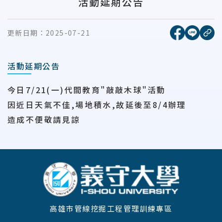
活動延期公告
[另開新視窗
[另開
更新日期：
2025-07-21
複
活動延期公告
今日7/21(一)代間教育"敲敲木球"活動
因近日天氣不佳,場地積水,故延後至8/4辦理
造成不便敬請見諒
:::
高雄市管線挖掘工程管理訓練專區