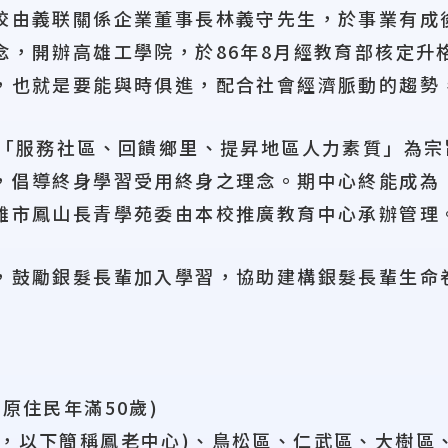
校由義联關係企業董事長林義守先生，於事業有成
念，開辦高雄工學院，於86年8月經教育部核定升
，也就是要能與時俱進，配合社會經濟脈動的趨勢
以「服務社區、回饋鄉里、提昇地區人力素質」為
，倡導終身學習受用終身之理念。期中心終能成為
雄市鳳山長青學苑委由本校推廣教育中心承辦管理
，鼓勵銀髮長輩加入學習，協助建構銀髮長輩生命
原住民年滿50歲)
心，以下簡稱鳳老中心)、鳥松區、仁武區、大樹區