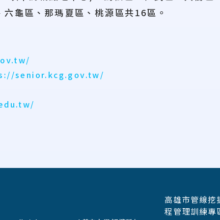
、六龜區、那瑪夏區、桃源區共16區。
gov.tw/
s://senior.kcg.gov.tw/
.edu.tw/
高雄市管線挖
程管理訓練專